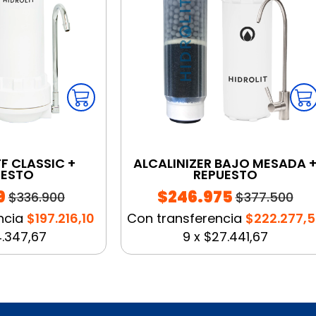
F CLASSIC +
ALCALINIZER BAJO MESADA 
UESTO
REPUESTO
9
$246.975
$336.900
$377.500
ncia
$197.216,10
Con transferencia
$222.277,
.347,67
9
x
$27.441,67