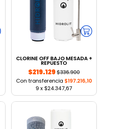
CLORINE OFF BAJO MESADA +
REPUESTO
$219.129
$336.900
Con transferencia
$197.216,10
9
x
$24.347,67