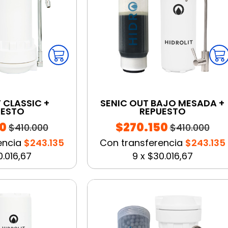
 CLASSIC +
SENIC OUT BAJO MESADA +
UESTO
REPUESTO
0
$270.150
$410.000
$410.000
encia
$243.135
Con transferencia
$243.135
.016,67
9
x
$30.016,67