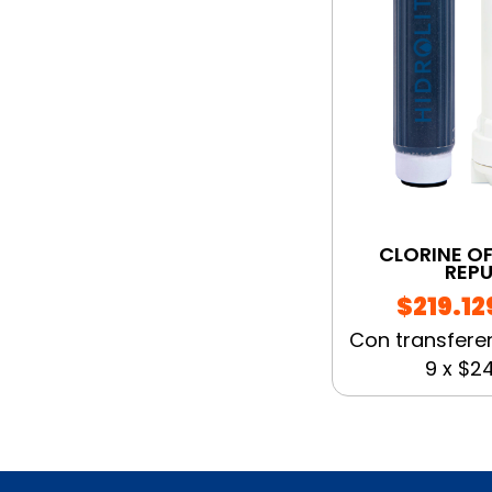
CLORINE OF
REP
$219.12
Con transfere
9
x
$24