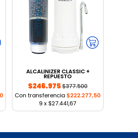
+
ALCALINIZER CLASSIC +
REPUESTO
$246.975
$377.500
50
Con transferencia
$222.277,50
9
x
$27.441,67