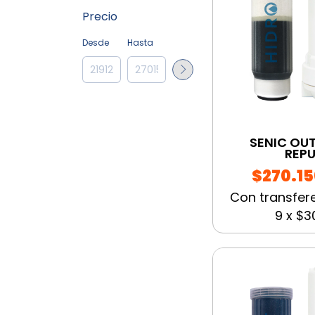
Precio
Desde
Hasta
SENIC OUT
REP
$270.15
Con transfer
9
x
$30