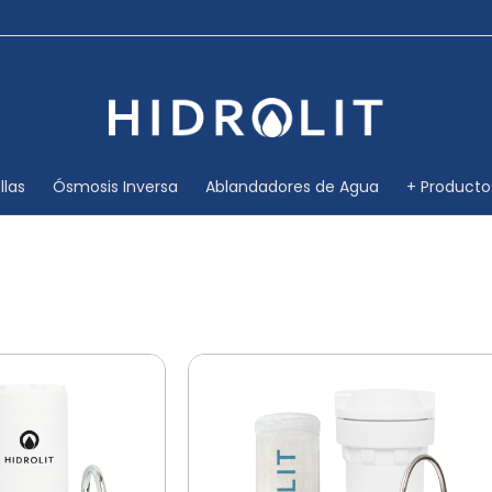
🧑🏻‍💻Horario de atención: Lun a Vie 08 a 17hs
llas
Ósmosis Inversa
Ablandadores de Agua
+ Producto