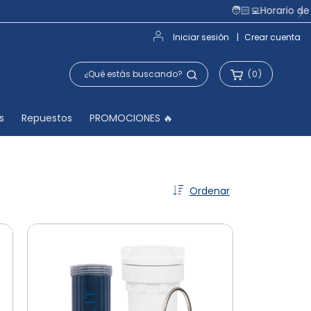
Iniciar sesión
|
Crear cuenta
(
0
)
s
Repuestos
PROMOCIONES 🔥
Ordenar