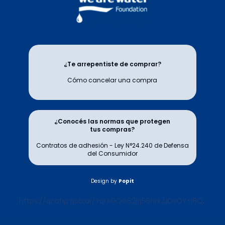
¿Te arrepentiste de comprar?
Cómo cancelar una compra
¿Conocés las normas que protegen
tus compras?
Contratos de adhesión - Ley N°24.240 de Defensa
del Consumidor
Design by
Popit
https://qr.afip.gob.ar/?qr=9QG82jg58nrkJJDsOY-i8Q,,