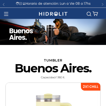
🧑🏻‍💻Horario de atención: Lun a Vie 08 a 17hs
TUMBLER
Buenos Aires.
Capacidad 1.180 lt.
2X1 CHILL