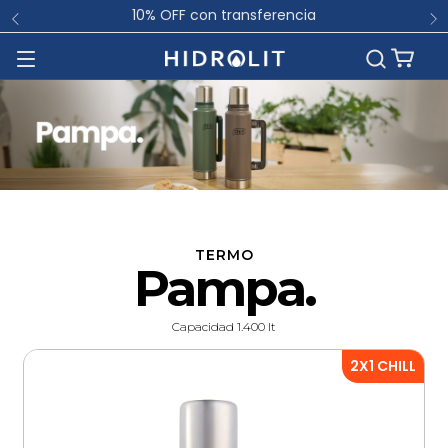
🧑🏻‍💻Horario de atención: Lun a Vie 08 a 17hs
TERMO
Pampa.
Capacidad 1.400 lt
2X1 CHILL