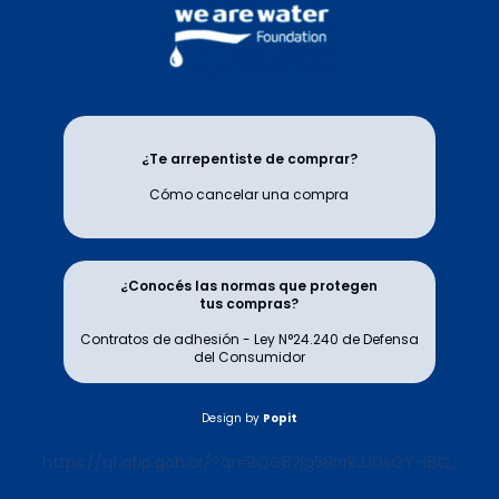
¿Te arrepentiste de comprar?
Cómo cancelar una compra
¿Conocés las normas que protegen
tus compras?
Contratos de adhesión - Ley N°24.240 de Defensa
del Consumidor
Design by
Popit
https://qr.afip.gob.ar/?qr=9QG82jg58nrkJJDsOY-i8Q,,