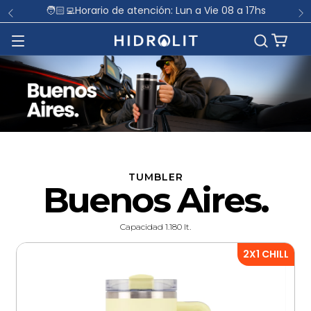
🧑🏻‍💻Horario de atención: Lun a Vie 08 a 17hs
TUMBLER
Buenos Aires.
Capacidad 1.180 lt.
2X1 CHILL