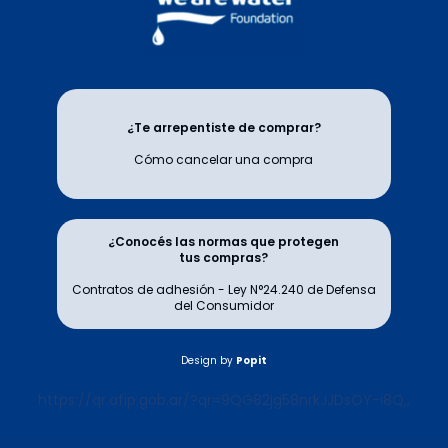
¿Te arrepentiste de comprar?
Cómo cancelar una compra
¿Conocés las normas que protegen
tus compras?
Contratos de adhesión - Ley N°24.240 de Defensa
del Consumidor
Design by
Popit
https://qr.afip.gob.ar/?qr=9QG82jg58nrkJJDsOY-i8Q,,